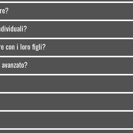
are?
individuali?
 con i loro figli?
lo avanzato?