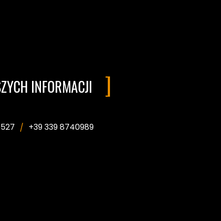
SZYCH INFORMACJI
6527
+39 339 8740989